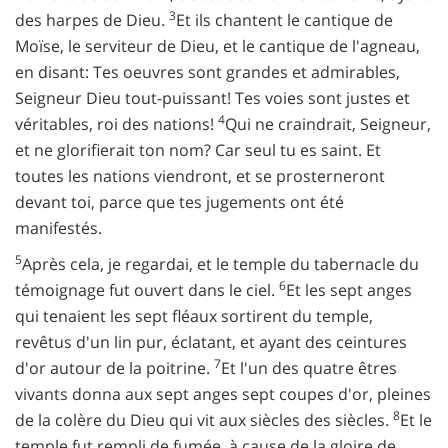
3
des harpes de Dieu.
Et ils chantent le cantique de
Moïse, le serviteur de Dieu, et le cantique de l'agneau,
en disant: Tes oeuvres sont grandes et admirables,
Seigneur Dieu tout-puissant! Tes voies sont justes et
4
véritables, roi des nations!
Qui ne craindrait, Seigneur,
et ne glorifierait ton nom? Car seul tu es saint. Et
toutes les nations viendront, et se prosterneront
devant toi, parce que tes jugements ont été
manifestés.
5
Après cela, je regardai, et le temple du tabernacle du
6
témoignage fut ouvert dans le ciel.
Et les sept anges
qui tenaient les sept fléaux sortirent du temple,
revêtus d'un lin pur, éclatant, et ayant des ceintures
7
d'or autour de la poitrine.
Et l'un des quatre êtres
vivants donna aux sept anges sept coupes d'or, pleines
8
de la colère du Dieu qui vit aux siècles des siècles.
Et le
temple fut rempli de fumée, à cause de la gloire de