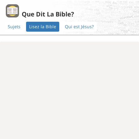
Que Dit La Bible?
Sujets
Lisez la Bible
Qui est Jésus?