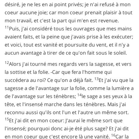
désiré, je ne les en ai point privés; je n'ai refusé à mon
coeur aucune joie; car mon coeur prenait plaisir à tout
mon travail, et c'est la part qui m'en est revenue.
11
Puis, j'ai considéré tous les ouvrages que mes mains
avaient faits, et la peine que j'avais prise à les exécuter;
et voici, tout est vanité et poursuite du vent, et il n'y a
aucun avantage à tirer de ce qu'on fait sous le soleil.
12
Alors j'ai tourné mes regards vers la sagesse, et vers
la sottise et la folie. -Car que fera l'homme qui
13
succédera au roi? Ce qu'on a déjà fait.
Et j'ai vu que la
sagesse a de l'avantage sur la folie, comme la lumière a
14
de l'avantage sur les ténèbres;
le sage a ses yeux à la
tête, et l'insensé marche dans les ténèbres. Mais j'ai
reconnu aussi qu'ils ont l'un et l'autre un même sort.
15
Et j'ai dit en mon coeur: J'aurai le même sort que
l'insensé; pourquoi donc ai-je été plus sage? Et j'ai dit
16
en mon coeur que c'est encore là une vanité.
Car la