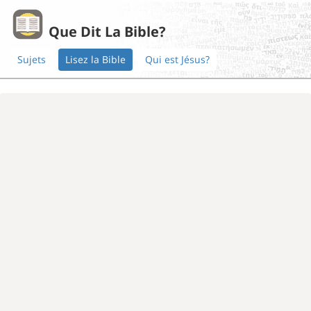
Que Dit La Bible?
Sujets
Lisez la Bible
Qui est Jésus?