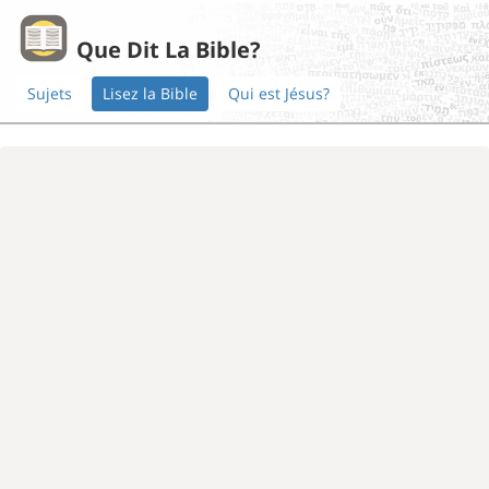
Que Dit La Bible?
Sujets
Lisez la Bible
Qui est Jésus?