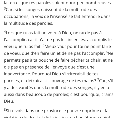
la terre: que tes paroles soient donc peu nombreuses.
3
Car, si les songes naissent de la multitude des
occupations, la voix de l'insensé se fait entendre dans
la multitude des paroles.
4
Lorsque tu as fait un voeu à Dieu, ne tarde pas à
l'accomplir, car il n'aime pas les insensés: accomplis le
5
voeu que tu as fait.
Mieux vaut pour toi ne point faire
6
de voeu, que d'en faire un et de ne pas l'accomplir.
Ne
permets pas à ta bouche de faire pécher ta chair, et ne
dis pas en présence de l'envoyé que c'est une
inadvertance. Pourquoi Dieu s'irriterait-il de tes
7
paroles, et détruirait-il l'ouvrage de tes mains?
Car, s'il
y a des vanités dans la multitude des songes, il y en a
aussi dans beaucoup de paroles; c'est pourquoi, crains
Dieu.
8
Si tu vois dans une province le pauvre opprimé et la
violation du droit et de la justice, ne t'en étonne point;