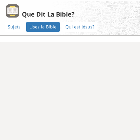
Que Dit La Bible?
Sujets
Lisez la Bible
Qui est Jésus?