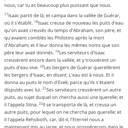
nous, car tu es beaucoup plus puissant que nous.
17
Isaac partit de là, et campa dans la vallée de Guérar,
18
où il s'établit.
Isaac creusa de nouveau les puits d'eau
qu'on avait creusés du temps d'Abraham, son père, et
qu'avaient comblés les Philistins après la mort
d'Abraham; et il leur donna les mêmes noms que son
19
père leur avait donnés.
Les serviteurs d'Isaac
creusèrent encore dans la vallée, et y trouvèrent un
20
puits d'eau vive.
Les bergers de Guérar querellèrent
les bergers d'Isaac, en disant: L'eau est à nous. Et il
donna au puits le nom d'Esek, parce qu'ils s'étaient
21
disputés avec lui.
Ses serviteurs creusèrent un autre
puits, au sujet duquel on chercha aussi une querelle; et
22
il l'appela Sitna.
Il se transporta de là, et creusa un
autre puits, pour lequel on ne chercha pas querelle; et
il l'appela Rehoboth, car, dit-il, l'Eternel nous a
maintenant mis au large, et nous prospérerons dans le