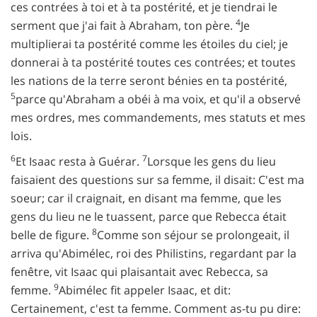
ces contrées à toi et à ta postérité, et je tiendrai le
4
serment que j'ai fait à Abraham, ton père.
Je
multiplierai ta postérité comme les étoiles du ciel; je
donnerai à ta postérité toutes ces contrées; et toutes
les nations de la terre seront bénies en ta postérité,
5
parce qu'Abraham a obéi à ma voix, et qu'il a observé
mes ordres, mes commandements, mes statuts et mes
lois.
6
7
Et Isaac resta à Guérar.
Lorsque les gens du lieu
faisaient des questions sur sa femme, il disait: C'est ma
soeur; car il craignait, en disant ma femme, que les
gens du lieu ne le tuassent, parce que Rebecca était
8
belle de figure.
Comme son séjour se prolongeait, il
arriva qu'Abimélec, roi des Philistins, regardant par la
fenêtre, vit Isaac qui plaisantait avec Rebecca, sa
9
femme.
Abimélec fit appeler Isaac, et dit:
Certainement, c'est ta femme. Comment as-tu pu dire: