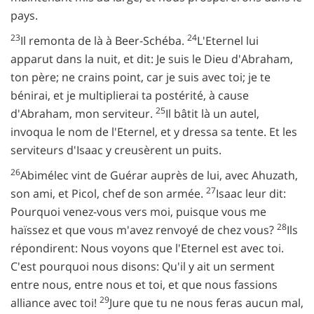
pays.
23
24
Il remonta de là à Beer-Schéba.
L'Eternel lui
apparut dans la nuit, et dit: Je suis le Dieu d'Abraham,
ton père; ne crains point, car je suis avec toi; je te
bénirai, et je multiplierai ta postérité, à cause
25
d'Abraham, mon serviteur.
Il bâtit là un autel,
invoqua le nom de l'Eternel, et y dressa sa tente. Et les
serviteurs d'Isaac y creusèrent un puits.
26
Abimélec vint de Guérar auprès de lui, avec Ahuzath,
27
son ami, et Picol, chef de son armée.
Isaac leur dit:
Pourquoi venez-vous vers moi, puisque vous me
28
haïssez et que vous m'avez renvoyé de chez vous?
Ils
répondirent: Nous voyons que l'Eternel est avec toi.
C'est pourquoi nous disons: Qu'il y ait un serment
entre nous, entre nous et toi, et que nous fassions
29
alliance avec toi!
Jure que tu ne nous feras aucun mal,