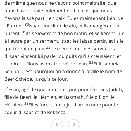
de même que nous ne t'avons point maltraité, que
nous t'avons fait seulement du bien, et que nous
t'avons laissé partir en paix. Tu es maintenant béni de
30
l'Eternel.
Isaac leur fit un festin, et ils mangèrent et
31
burent.
Ils se levèrent de bon matin, et se lièrent l'un
à l'autre par un serment. Isaac les laissa partir, et ils le
32
quittèrent en paix.
Ce même jour, des serviteurs
d'Isaac vinrent lui parler du puits qu'ils creusaient, et
33
lui dirent: Nous avons trouvé de l'eau.
Et il l'appela
Schiba. C'est pourquoi on a donné à la ville le nom de
Beer-Schéba, jusqu'à ce jour.
34
Esaü, âgé de quarante ans, prit pour femmes Judith,
fille de Beéri, le Héthien, et Basmath, fille d'Elon, le
35
Héthien.
Elles furent un sujet d'amertume pour le
coeur d'Isaac et de Rebecca.