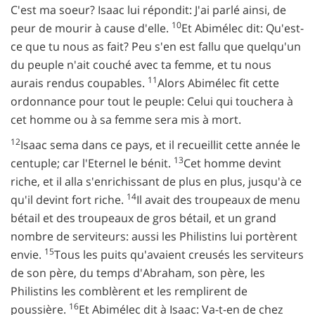
C'est ma soeur? Isaac lui répondit: J'ai parlé ainsi, de
10
peur de mourir à cause d'elle.
Et Abimélec dit: Qu'est-
ce que tu nous as fait? Peu s'en est fallu que quelqu'un
du peuple n'ait couché avec ta femme, et tu nous
11
aurais rendus coupables.
Alors Abimélec fit cette
ordonnance pour tout le peuple: Celui qui touchera à
cet homme ou à sa femme sera mis à mort.
12
Isaac sema dans ce pays, et il recueillit cette année le
13
centuple; car l'Eternel le bénit.
Cet homme devint
riche, et il alla s'enrichissant de plus en plus, jusqu'à ce
14
qu'il devint fort riche.
Il avait des troupeaux de menu
bétail et des troupeaux de gros bétail, et un grand
nombre de serviteurs: aussi les Philistins lui portèrent
15
envie.
Tous les puits qu'avaient creusés les serviteurs
de son père, du temps d'Abraham, son père, les
Philistins les comblèrent et les remplirent de
16
poussière.
Et Abimélec dit à Isaac: Va-t-en de chez