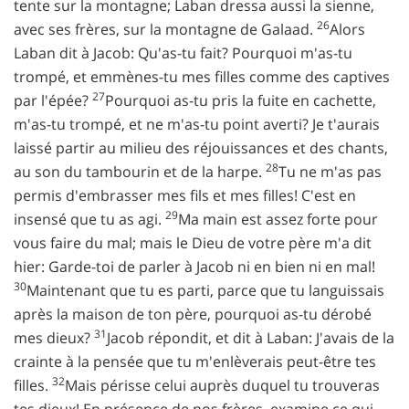
tente sur la montagne; Laban dressa aussi la sienne,
26
avec ses frères, sur la montagne de Galaad.
Alors
Laban dit à Jacob: Qu'as-tu fait? Pourquoi m'as-tu
trompé, et emmènes-tu mes filles comme des captives
27
par l'épée?
Pourquoi as-tu pris la fuite en cachette,
m'as-tu trompé, et ne m'as-tu point averti? Je t'aurais
laissé partir au milieu des réjouissances et des chants,
28
au son du tambourin et de la harpe.
Tu ne m'as pas
permis d'embrasser mes fils et mes filles! C'est en
29
insensé que tu as agi.
Ma main est assez forte pour
vous faire du mal; mais le Dieu de votre père m'a dit
hier: Garde-toi de parler à Jacob ni en bien ni en mal!
30
Maintenant que tu es parti, parce que tu languissais
après la maison de ton père, pourquoi as-tu dérobé
31
mes dieux?
Jacob répondit, et dit à Laban: J'avais de la
crainte à la pensée que tu m'enlèverais peut-être tes
32
filles.
Mais périsse celui auprès duquel tu trouveras