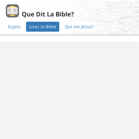
Que Dit La Bible?
Sujets
Lisez la Bible
Qui est Jésus?