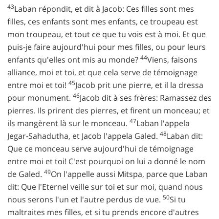
43
Laban répondit, et dit à Jacob: Ces filles sont mes
filles, ces enfants sont mes enfants, ce troupeau est
mon troupeau, et tout ce que tu vois est à moi. Et que
puis-je faire aujourd'hui pour mes filles, ou pour leurs
44
enfants qu'elles ont mis au monde?
Viens, faisons
alliance, moi et toi, et que cela serve de témoignage
45
entre moi et toi!
Jacob prit une pierre, et il la dressa
46
pour monument.
Jacob dit à ses frères: Ramassez des
pierres. Ils prirent des pierres, et firent un monceau; et
47
ils mangèrent là sur le monceau.
Laban l'appela
48
Jegar-Sahadutha, et Jacob l'appela Galed.
Laban dit:
Que ce monceau serve aujourd'hui de témoignage
entre moi et toi! C'est pourquoi on lui a donné le nom
49
de Galed.
On l'appelle aussi Mitspa, parce que Laban
dit: Que l'Eternel veille sur toi et sur moi, quand nous
50
nous serons l'un et l'autre perdus de vue.
Si tu
maltraites mes filles, et si tu prends encore d'autres