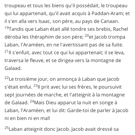
troupeau et tous les biens qu'il possédait, le troupeau
qui lui appartenait, qu'il avait acquis à Paddan-Aram; et
il s'en alla vers Isaac, son père, au pays de Canaan.
19
Tandis que Laban était allé tondre ses brebis, Rachel
20
déroba les théraphim de son père;
et Jacob trompa
Laban, l'Araméen, en ne l'avertissant pas de sa fuite.
21
Il s'enfuit, avec tout ce qui lui appartenait; il se leva,
traversa le fleuve, et se dirigea vers la montagne de
Galaad.
22
Le troisième jour, on annonça à Laban que Jacob
23
s'était enfui.
Il prit avec lui ses frères, le poursuivit
sept journées de marche, et l'atteignit à la montagne
24
de Galaad.
Mais Dieu apparut la nuit en songe à
Laban, l'Araméen, et lui dit: Garde-toi de parler à Jacob
ni en bien ni en mal!
25
Laban atteignit donc Jacob. Jacob avait dressé sa