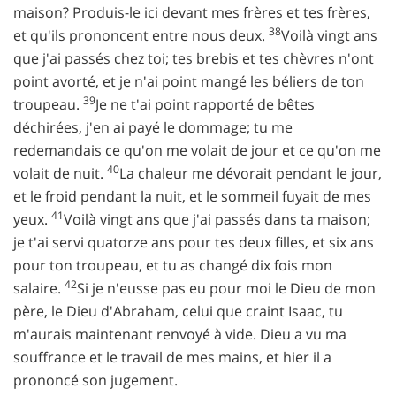
maison? Produis-le ici devant mes frères et tes frères,
38
et qu'ils prononcent entre nous deux.
Voilà vingt ans
que j'ai passés chez toi; tes brebis et tes chèvres n'ont
point avorté, et je n'ai point mangé les béliers de ton
39
troupeau.
Je ne t'ai point rapporté de bêtes
déchirées, j'en ai payé le dommage; tu me
redemandais ce qu'on me volait de jour et ce qu'on me
40
volait de nuit.
La chaleur me dévorait pendant le jour,
et le froid pendant la nuit, et le sommeil fuyait de mes
41
yeux.
Voilà vingt ans que j'ai passés dans ta maison;
je t'ai servi quatorze ans pour tes deux filles, et six ans
pour ton troupeau, et tu as changé dix fois mon
42
salaire.
Si je n'eusse pas eu pour moi le Dieu de mon
père, le Dieu d'Abraham, celui que craint Isaac, tu
m'aurais maintenant renvoyé à vide. Dieu a vu ma
souffrance et le travail de mes mains, et hier il a
prononcé son jugement.