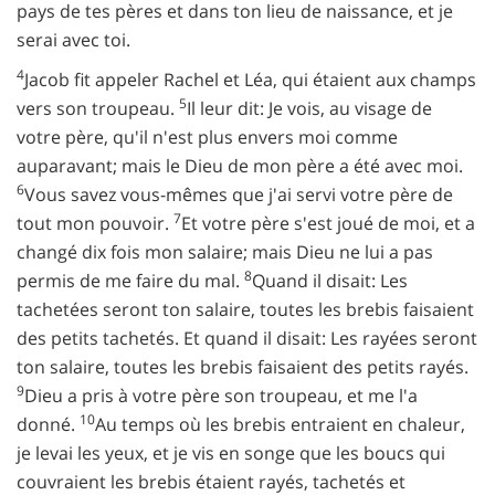
pays de tes pères et dans ton lieu de naissance, et je
serai avec toi.
4
Jacob fit appeler Rachel et Léa, qui étaient aux champs
5
vers son troupeau.
Il leur dit: Je vois, au visage de
votre père, qu'il n'est plus envers moi comme
auparavant; mais le Dieu de mon père a été avec moi.
6
Vous savez vous-mêmes que j'ai servi votre père de
7
tout mon pouvoir.
Et votre père s'est joué de moi, et a
changé dix fois mon salaire; mais Dieu ne lui a pas
8
permis de me faire du mal.
Quand il disait: Les
tachetées seront ton salaire, toutes les brebis faisaient
des petits tachetés. Et quand il disait: Les rayées seront
ton salaire, toutes les brebis faisaient des petits rayés.
9
Dieu a pris à votre père son troupeau, et me l'a
10
donné.
Au temps où les brebis entraient en chaleur,
je levai les yeux, et je vis en songe que les boucs qui
couvraient les brebis étaient rayés, tachetés et