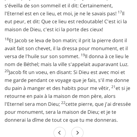
s'éveilla de son sommeil et il dit: Certainement,
17
l'Eternel est en ce lieu, et moi, je ne le savais pas!
Il
eut peur, et dit: Que ce lieu est redoutable! C'est ici la
maison de Dieu, c'est ici la porte des cieux!
18
Et Jacob se leva de bon matin; il prit la pierre dont il
avait fait son chevet, il la dressa pour monument, et il
19
versa de l'huile sur son sommet.
Il donna à ce lieu le
nom de Béthel; mais la ville s'appelait auparavant Luz.
20
Jacob fit un voeu, en disant: Si Dieu est avec moi et
me garde pendant ce voyage que je fais, s'il me donne
21
du pain à manger et des habits pour me vêtir,
et si je
retourne en paix à la maison de mon père, alors
22
l'Eternel sera mon Dieu;
cette pierre, que j'ai dressée
pour monument, sera la maison de Dieu; et je te
donnerai la dîme de tout ce que tu me donneras.