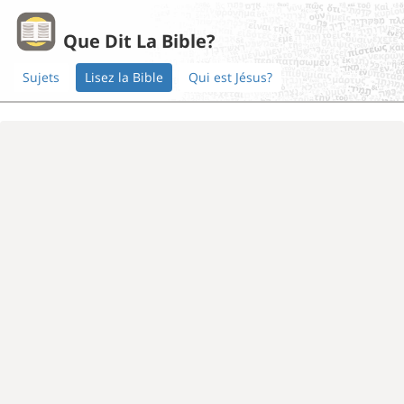
Que Dit La Bible?
Sujets
Lisez la Bible
Qui est Jésus?