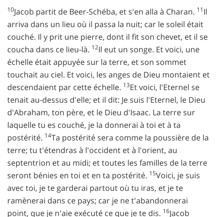
10
11
Jacob partit de Beer-Schéba, et s'en alla à Charan.
Il
arriva dans un lieu où il passa la nuit; car le soleil était
couché. Il y prit une pierre, dont il fit son chevet, et il se
12
coucha dans ce lieu-là.
Il eut un songe. Et voici, une
échelle était appuyée sur la terre, et son sommet
touchait au ciel. Et voici, les anges de Dieu montaient et
13
descendaient par cette échelle.
Et voici, l'Eternel se
tenait au-dessus d'elle; et il dit: Je suis l'Eternel, le Dieu
d'Abraham, ton père, et le Dieu d'Isaac. La terre sur
laquelle tu es couché, je la donnerai à toi et à ta
14
postérité.
Ta postérité sera comme la poussière de la
terre; tu t'étendras à l'occident et à l'orient, au
septentrion et au midi; et toutes les familles de la terre
15
seront bénies en toi et en ta postérité.
Voici, je suis
avec toi, je te garderai partout où tu iras, et je te
ramènerai dans ce pays; car je ne t'abandonnerai
16
point, que je n'aie exécuté ce que je te dis.
Jacob