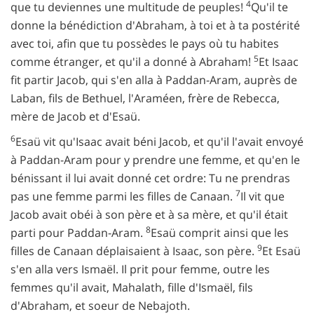
4
que tu deviennes une multitude de peuples!
Qu'il te
donne la bénédiction d'Abraham, à toi et à ta postérité
avec toi, afin que tu possèdes le pays où tu habites
5
comme étranger, et qu'il a donné à Abraham!
Et Isaac
fit partir Jacob, qui s'en alla à Paddan-Aram, auprès de
Laban, fils de Bethuel, l'Araméen, frère de Rebecca,
mère de Jacob et d'Esaü.
6
Esaü vit qu'Isaac avait béni Jacob, et qu'il l'avait envoyé
à Paddan-Aram pour y prendre une femme, et qu'en le
bénissant il lui avait donné cet ordre: Tu ne prendras
7
pas une femme parmi les filles de Canaan.
Il vit que
Jacob avait obéi à son père et à sa mère, et qu'il était
8
parti pour Paddan-Aram.
Esaü comprit ainsi que les
9
filles de Canaan déplaisaient à Isaac, son père.
Et Esaü
s'en alla vers Ismaël. Il prit pour femme, outre les
femmes qu'il avait, Mahalath, fille d'Ismaël, fils
d'Abraham, et soeur de Nebajoth.