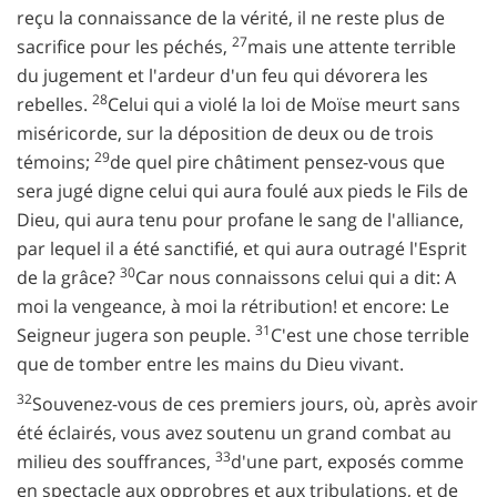
reçu la connaissance de la vérité, il ne reste plus de
27
sacrifice pour les péchés,
mais une attente terrible
du jugement et l'ardeur d'un feu qui dévorera les
28
rebelles.
Celui qui a violé la loi de Moïse meurt sans
miséricorde, sur la déposition de deux ou de trois
29
témoins;
de quel pire châtiment pensez-vous que
sera jugé digne celui qui aura foulé aux pieds le Fils de
Dieu, qui aura tenu pour profane le sang de l'alliance,
par lequel il a été sanctifié, et qui aura outragé l'Esprit
30
de la grâce?
Car nous connaissons celui qui a dit: A
moi la vengeance, à moi la rétribution! et encore: Le
31
Seigneur jugera son peuple.
C'est une chose terrible
que de tomber entre les mains du Dieu vivant.
32
Souvenez-vous de ces premiers jours, où, après avoir
été éclairés, vous avez soutenu un grand combat au
33
milieu des souffrances,
d'une part, exposés comme
en spectacle aux opprobres et aux tribulations, et de