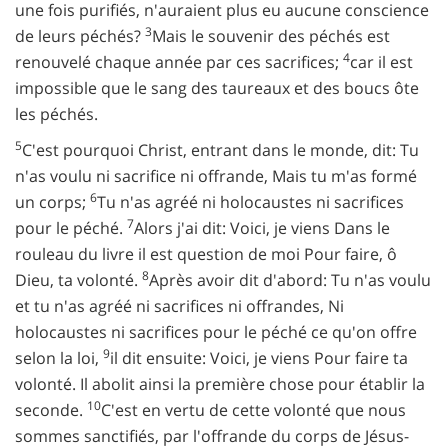
une fois purifiés, n'auraient plus eu aucune conscience
3
de leurs péchés?
Mais le souvenir des péchés est
4
renouvelé chaque année par ces sacrifices;
car il est
impossible que le sang des taureaux et des boucs ôte
les péchés.
5
C'est pourquoi Christ, entrant dans le monde, dit: Tu
n'as voulu ni sacrifice ni offrande, Mais tu m'as formé
6
un corps;
Tu n'as agréé ni holocaustes ni sacrifices
7
pour le péché.
Alors j'ai dit: Voici, je viens Dans le
rouleau du livre il est question de moi Pour faire, ô
8
Dieu, ta volonté.
Après avoir dit d'abord: Tu n'as voulu
et tu n'as agréé ni sacrifices ni offrandes, Ni
holocaustes ni sacrifices pour le péché ce qu'on offre
9
selon la loi,
il dit ensuite: Voici, je viens Pour faire ta
volonté. Il abolit ainsi la première chose pour établir la
10
seconde.
C'est en vertu de cette volonté que nous
sommes sanctifiés, par l'offrande du corps de Jésus-