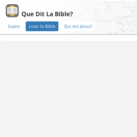
Que Dit La Bible?
Sujets
Lisez la Bible
Qui est Jésus?