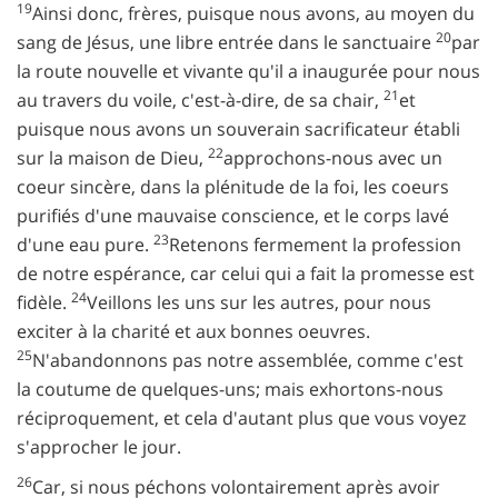
19
Ainsi donc, frères, puisque nous avons, au moyen du
20
sang de Jésus, une libre entrée dans le sanctuaire
par
la route nouvelle et vivante qu'il a inaugurée pour nous
21
au travers du voile, c'est-à-dire, de sa chair,
et
puisque nous avons un souverain sacrificateur établi
22
sur la maison de Dieu,
approchons-nous avec un
coeur sincère, dans la plénitude de la foi, les coeurs
purifiés d'une mauvaise conscience, et le corps lavé
23
d'une eau pure.
Retenons fermement la profession
de notre espérance, car celui qui a fait la promesse est
24
fidèle.
Veillons les uns sur les autres, pour nous
exciter à la charité et aux bonnes oeuvres.
25
N'abandonnons pas notre assemblée, comme c'est
la coutume de quelques-uns; mais exhortons-nous
réciproquement, et cela d'autant plus que vous voyez
s'approcher le jour.
26
Car, si nous péchons volontairement après avoir