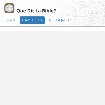
Que Dit La Bible?
Sujets
Lisez la Bible
Qui est Jésus?