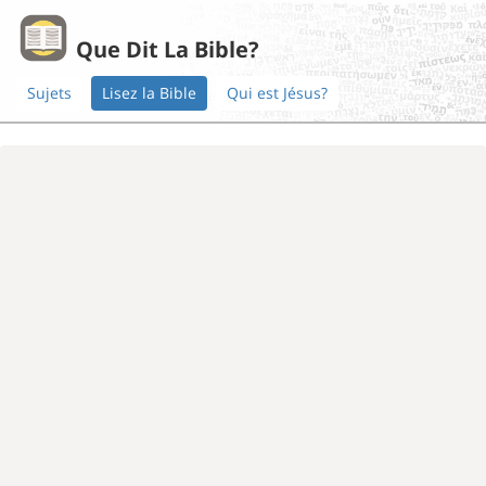
Que Dit La Bible?
Sujets
Lisez la Bible
Qui est Jésus?