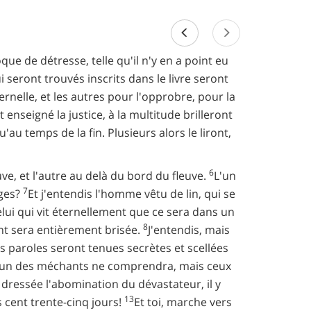
ue de détresse, telle qu'il n'y en a point eu
seront trouvés inscrits dans le livre seront
ernelle, et les autres pour l'opprobre, pour la
enseigné la justice, à la multitude brilleront
qu'au temps de la fin. Plusieurs alors le liront,
6
ve, et l'autre au delà du bord du fleuve.
L'un
7
iges?
Et j'entendis l'homme vêtu de lin, qui se
celui qui vit éternellement que ce sera dans un
8
int sera entièrement brisée.
J'entendis, mais
ces paroles seront tenues secrètes et scellées
 aucun des méchants ne comprendra, mais ceux
 dressée l'abomination du dévastateur, il y
13
s cent trente-cinq jours!
Et toi, marche vers