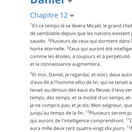
Chapitre 12
1
En ce temps-là se lèvera Micaël, le grand chef
de semblable depuis que les nations existent j
2
sauvés.
Plusieurs de ceux qui dorment dans la 
3
honte éternelle.
Ceux qui auront été intellige
comme les étoiles, à toujours et à perpétuité.
et la connaissance augmentera.
5
Et moi, Daniel, je regardai, et voici, deux a
d'eux dit à l'homme vêtu de lin, qui se tenait
tenait au-dessus des eaux du fleuve; il leva ve
temps, des temps, et la moitié d'un temps, et
je ne compris pas; et je dis: Mon seigneur, que
10
jusqu'au temps de la fin.
Plusieurs seront p
11
qui auront de l'intelligence comprendront.
12
aura mille deux cent quatre-vingt-dix jours.