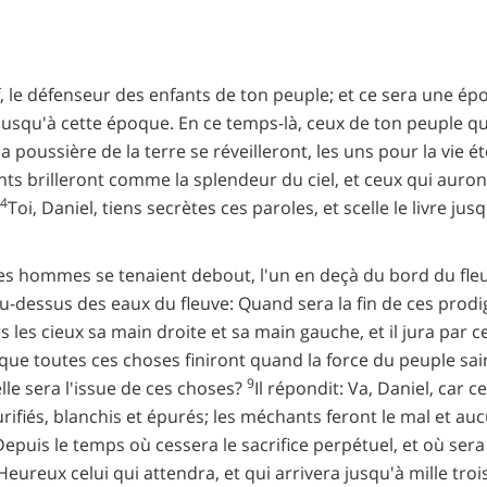
, le défenseur des enfants de ton peuple; et ce sera une époq
usqu'à cette époque. En ce temps-là, ceux de ton peuple qui 
poussière de la terre se réveilleront, les uns pour la vie ét
nts brilleront comme la splendeur du ciel, et ceux qui auront 
4
Toi, Daniel, tiens secrètes ces paroles, et scelle le livre jus
utres hommes se tenaient debout, l'un en deçà du bord du fleu
 au-dessus des eaux du fleuve: Quand sera la fin de ces prod
rs les cieux sa main droite et sa main gauche, et il jura par 
 que toutes ces choses finiront quand la force du peuple sa
9
lle sera l'issue de ces choses?
Il répondit: Va, Daniel, car 
urifiés, blanchis et épurés; les méchants feront le mal et
Depuis le temps où cessera le sacrifice perpétuel, et où sera
Heureux celui qui attendra, et qui arrivera jusqu'à mille troi