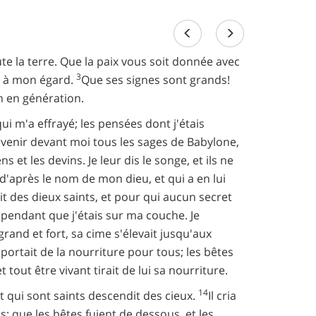
e la terre. Que la paix vous soit donnée avec
3
és à mon égard.
Que ses signes sont grands!
n en génération.
qui m'a effrayé; les pensées dont j'étais
t venir devant moi tous les sages de Babylone,
 et les devins. Je leur dis le songe, et ils ne
d'après le nom de mon dieu, et qui a en lui
prit des dieux saints, et pour qui aucun secret
, pendant que j'étais sur ma couche. Je
rand et fort, sa cime s'élevait jusqu'aux
l portait de la nourriture pour tous; les bêtes
out être vivant tirait de lui sa nourriture.
14
et qui sont saints descendit des cieux.
Il cria
ts; que les bêtes fuient de dessous, et les