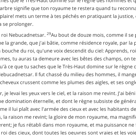
hes que le Très-Haut domine sur le règne des hommes et qu'il
 l'arbre signifie que ton royaume te restera quand tu reconna
 plaire! mets un terme à tes péchés en pratiquant la justice,
 se prolonger.
29
e roi Nebucadnetsar.
Au bout de douze mois, comme il se 
ylone la grande, que j'ai bâtie, comme résidence royale, par l
a bouche du roi, qu'une voix descendit du ciel: Apprends, ro
mes, tu auras ta demeure avec les bêtes des champs, on t
'à ce que tu saches que le Très-Haut domine sur le règne des
Nebucadnetsar. Il fut chassé du milieu des hommes, il mang
es cheveux crussent comme les plumes des aigles, et ses on
evai les yeux vers le ciel, et la raison me revint. J'ai béni le
ne domination éternelle, et dont le règne subsiste de génér
e il lui plaît avec l'armée des cieux et avec les habitants de 
, la raison me revint; la gloire de mon royaume, ma magni
nt; je fus rétabli dans mon royaume, et ma puissance ne fi
le roi des cieux, dont toutes les oeuvres sont vraies et les vo