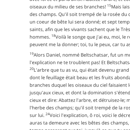
15
oiseaux du milieu de ses branches!
Mais lais
des champs. Qu'il soit trempé de la rosée du ci
un coeur de bête lui sera donné; et sept temp
saints, afin que les vivants sachent que le Très
18
hommes.
Voilà le songe que j'ai eu, moi, l
peuvent me la donner; toi, tu le peux, car tu as
19
Alors Daniel, nommé Beltschatsar, fut un mome
l'explication ne te troublent pas! Et Beltscha
20
L'arbre que tu as vu, qui était devenu grand e
dont le feuillage était beau et les fruits abon
branches duquel les oiseaux du ciel faisaient
jusqu'aux cieux, et dont la domination s'étend
cieux et dire: Abattez l'arbre, et détruisez-le; 
l'herbe des champs; qu'il soit trempé de la ro
24
sur lui.
Voici l'explication, ô roi, voici le d
auras ta demeure avec les bêtes des champs, 