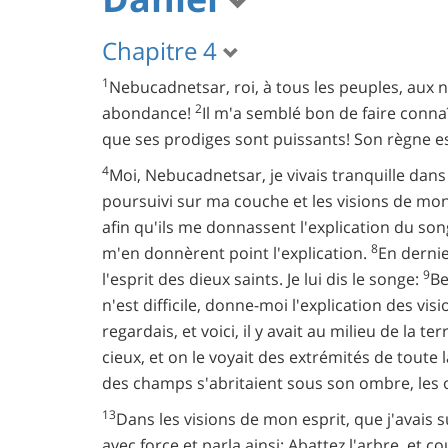
Chapitre 4
1
Nebucadnetsar, roi, à tous les peuples, aux 
2
abondance!
Il m'a semblé bon de faire conna
que ses prodiges sont puissants! Son règne es
4
Moi, Nebucadnetsar, je vivais tranquille da
poursuivi sur ma couche et les visions de mo
afin qu'ils me donnassent l'explication du so
8
m'en donnèrent point l'explication.
En dernie
9
l'esprit des dieux saints. Je lui dis le songe:
Be
n'est difficile, donne-moi l'explication des vis
regardais, et voici, il y avait au milieu de la 
cieux, et on le voyait des extrémités de toute l
des champs s'abritaient sous son ombre, les oi
13
Dans les visions de mon esprit, que j'avais s
avec force et parla ainsi: Abattez l'arbre, et c