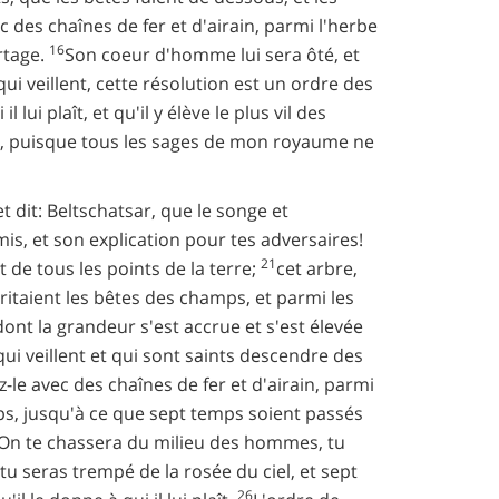
ec des chaînes de fer et d'airain, parmi l'herbe
16
artage.
Son coeur d'homme lui sera ôté, et
ui veillent, cette résolution est un ordre des
ui plaît, et qu'il y élève le plus vil des
ion, puisque tous les sages de mon royaume ne
t dit: Beltschatsar, que le songe et
is, et son explication pour tes adversaires!
21
t de tous les points de la terre;
cet arbre,
britaient les bêtes des champs, et parmi les
 dont la grandeur s'est accrue et s'est élevée
 qui veillent et qui sont saints descendre des
ez-le avec des chaînes de fer et d'airain, parmi
mps, jusqu'à ce que sept temps soient passés
On te chassera du milieu des hommes, tu
 seras trempé de la rosée du ciel, et sept
26