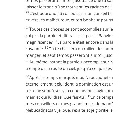
temps passeront sur toi, jusqu'à ce que tu sac
laisser le tronc où se trouvent les racines de
27
C'est pourquoi, ô roi, puisse mon conseil te
envers les malheureux, et ton bonheur pourra
28
Toutes ces choses se sont accomplies sur l
roi prit la parole et dit: N'est-ce pas ici Bab
31
magnificence?
La parole était encore dans l
32
royaume.
On te chassera du milieu des hom
manger; et sept temps passeront sur toi, jusqu
33
Au même instant la parole s'accomplit sur 
trempé de la rosée du ciel; jusqu'à ce que s
34
Après le temps marqué, moi, Nebucadnetsar, je l
éternellement, celui dont la domination est u
terre ne sont à ses yeux que néant: il agit comm
36
main et qui lui dise: Que fais-tu?
En ce temps
mes conseillers et mes grands me redemandère
Nebucadnetsar, je loue, j'exalte et je glorifie 