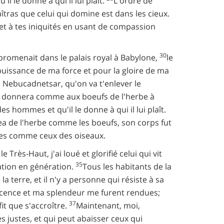
 le donne à qui il lui plaît.
L'ordre de
îtras que celui qui domine est dans les cieux.
 et à tes iniquités en usant de compassion
30
promenait dans le palais royal à Babylone,
le
a puissance de ma force et pour la gloire de ma
i Nebucadnetsar, qu'on va t'enlever le
e donnera comme aux boeufs de l'herbe à
 hommes et qu'il le donne à qui il lui plaît.
ea de l'herbe comme les boeufs, son corps fut
gles comme ceux des oiseaux.
 Très-Haut, j'ai loué et glorifié celui qui vit
35
ation en génération.
Tous les habitants de la
la terre, et il n'y a personne qui résiste à sa
ficence et ma splendeur me furent rendues;
37
t que s'accroître.
Maintenant, moi,
ies justes, et qui peut abaisser ceux qui