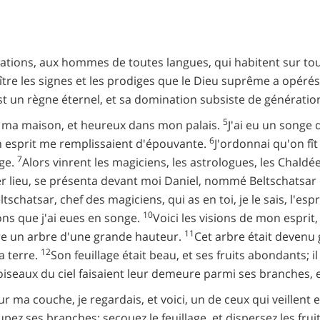
nations, aux hommes de toutes langues, qui habitent sur tout
ître les signes et les prodiges que le Dieu suprême a opér
t un règne éternel, et sa domination subsiste de génératio
5
ns ma maison, et heureux dans mon palais.
J'ai eu un songe 
6
n esprit me remplissaient d'épouvante.
J'ordonnai qu'on fî
7
nge.
Alors vinrent les magiciens, les astrologues, les Chaldéens
r lieu, se présenta devant moi Daniel, nommé Beltschatsar 
ltschatsar, chef des magiciens, qui as en toi, je le sais, l'es
10
ions que j'ai eues en songe.
Voici les visions de mon esprit
11
terre un arbre d'une grande hauteur.
Cet arbre était devenu g
12
a terre.
Son feuillage était beau, et ses fruits abondants; i
seaux du ciel faisaient leur demeure parmi ses branches, et t
ur ma couche, je regardais, et voici, un de ceux qui veillent 
oupez ses branches; secouez le feuillage, et dispersez les frui