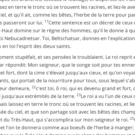
sez en terre le tronc où se trouvent les racines, et liez-le av
el, et qu'il ait, comme les bêtes, l'herbe de la terre pour p
17
s passeront sur lui.
Cette sentence est un décret de ceux q
-Haut domine sur le règne des hommes, qu'il le donne à qui il l
e roi Nebucadnetsar. Toi, Beltschatsar, donnes-en l'explicat
 en toi l'esprit des dieux saints.
nt stupéfait, et ses pensées le troublaient. Le roi reprit e
tsar répondit: Mon seigneur, que le songe soit pour tes ennem
t fort, dont la cime s'élevait jusqu'aux cieux, et qu'on voyai
dants, qui portait de la nourriture pour tous, sous lequel s'a
22
 leur demeure,
c'est toi, ô roi, qui es devenu grand et fort,
23
 jusqu'aux extrémités de la terre.
Le roi a vu l'un de ceux
mais laissez en terre le tronc où se trouvent les racines, et li
sée du ciel, et que son partage soit avec les bêtes des cha
25
écret du Très-Haut, qui s'accomplira sur mon seigneur le roi.
et l'on te donnera comme aux boeufs de l'herbe à manger; tu