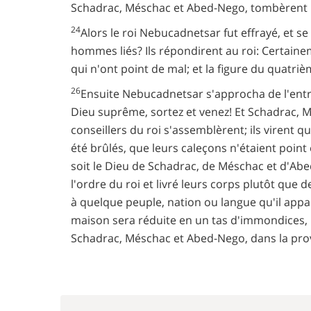
Schadrac, Méschac et Abed-Nego, tombèrent li
24
Alors le roi Nebucadnetsar fut effrayé, et se 
hommes liés? Ils répondirent au roi: Certaine
qui n'ont point de mal; et la figure du quatriè
26
Ensuite Nebucadnetsar s'approcha de l'entré
Dieu suprême, sortez et venez! Et Schadrac, 
conseillers du roi s'assemblèrent; ils virent 
été brûlés, que leurs caleçons n'étaient point
soit le Dieu de Schadrac, de Méschac et d'Abed
l'ordre du roi et livré leurs corps plutôt que 
à quelque peuple, nation ou langue qu'il appa
maison sera réduite en un tas d'immondices, p
Schadrac, Méschac et Abed-Nego, dans la pro