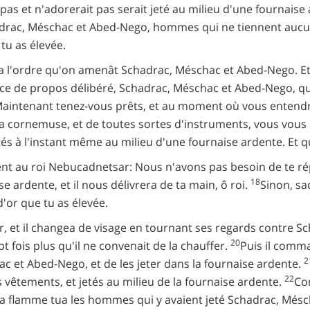
pas et n'adorerait pas serait jeté au milieu d'une fournaise
drac, Méschac et Abed-Nego, hommes qui ne tiennent aucun c
 tu as élevée.
nna l'ordre qu'on amenât Schadrac, Méschac et Abed-Nego. E
st-ce de propos délibéré, Schadrac, Méschac et Abed-Nego, q
aintenant tenez-vous prêts, et au moment où vous entendr
 la cornemuse, et de toutes sortes d'instruments, vous vous
 jetés à l'instant même au milieu d'une fournaise ardente. Et 
nt au roi Nebucadnetsar: Nous n'avons pas besoin de te r
18
e ardente, et il nous délivrera de ta main, ô roi.
Sinon, sa
'or que tu as élevée.
, et il changea de visage en tournant ses regards contre Sc
20
t fois plus qu'il ne convenait de la chauffer.
Puis il comm
2
c et Abed-Nego, et de les jeter dans la fournaise ardente.
22
 vêtements, et jetés au milieu de la fournaise ardente.
Com
 la flamme tua les hommes qui y avaient jeté Schadrac, Més