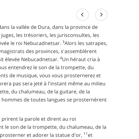
dans la vallée de Dura, dans la province de
ges, les trésoriers, les jurisconsultes, les
3
élevée le roi Nebucadnetsar.
Alors les satrapes,
es magistrats des provinces, s'assemblèrent
4
vait élevée Nebucadnetsar.
Un héraut cria à
s entendrez le son de la trompette, du
ments de musique, vous vous prosternerez et
rera pas sera jeté à l'instant même au milieu
te, du chalumeau, de la guitare, de la
les hommes de toutes langues se prosternèrent
s prirent la parole et dirent au roi
t le son de la trompette, du chalumeau, de la
11
prosterner et adorer la statue d'or,
et