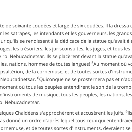
te de soixante coudées et large de six coudées. Il la dressa 
les satrapes, les intendants et les gouverneurs, les grands ju
our qu'ils se rendissent à la dédicace de la statue qu'avait 
uges, les trésoriers, les jurisconsultes, les juges, et tous l
le roi Nebucadnetsar. Ils se placèrent devant la statue qu'a
5
ples, nations, hommes de toutes langues!
Au moment où vou
 psaltérion, de la cornemuse, et de toutes sortes d'instru
6
oi Nebucadnetsar.
Quiconque ne se prosternera pas et n'ado
moment où tous les peuples entendirent le son de la trompet
 d'instruments de musique, tous les peuples, les nations, 
 roi Nebucadnetsar.
9
elques Chaldéens s'approchèrent et accusèrent les Juifs.
Il
 as donné un ordre d'après lequel tous ceux qui entendraien
 cornemuse, et de toutes sortes d'instruments, devraient se 