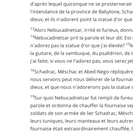
d'après lequel quiconque ne se prosternerait 
l'intendance de la province de Babylone, Scha
dieux, et ils n'adorent point la statue d'or que
13
Alors Nebucadnetsar, irrité et furieux, do
14
Nebucadnetsar prit la parole et leur dit: E
15
n'adorez pas la statue d'or que j'ai élevée?
M
la guitare, de la sambuque, du psaltérion, de
j'ai faite; si vous ne l'adorez pas, vous serez
16
Schadrac, Méschac et Abed-Nego répliquère
nous servons peut nous délivrer de la fournais
dieux, et que nous n'adorerons pas la statue d
19
Sur quoi Nebucadnetsar fut rempli de fureur
parole et ordonna de chauffer la fournaise sep
soldats de son armée de lier Schadrac, Méscha
leurs tuniques, leurs manteaux et leurs autres
fournaise était extraordinairement chauffée,