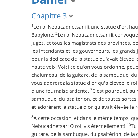
Chapitre 3
1
Le roi Nebucadnetsar fit une statue d'or, hau
2
Babylone.
Le roi Nebucadnetsar fit convoquer 
juges, et tous les magistrats des provinces, p
les intendants et les gouverneurs, les grands j
pour la dédicace de la statue qu'avait élevée 
haute voix: Voici ce qu'on vous ordonne, peu
chalumeau, de la guitare, de la sambuque, du
vous adorerez la statue d'or qu'a élevée le r
7
d'une fournaise ardente.
C'est pourquoi, au 
sambuque, du psaltérion, et de toutes sortes
et adorèrent la statue d'or qu'avait élevée le
8
A cette occasion, et dans le même temps, qu
10
Nebucadnetsar: O roi, vis éternellement!
Tu
guitare, de la sambuque, du psaltérion, de la