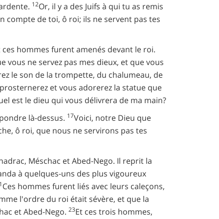
12
 ardente.
Or, il y a des Juifs à qui tu as remis
ompte de toi, ô roi; ils ne servent pas tes
t ces hommes furent amenés devant le roi.
ue vous ne servez pas mes dieux, et que vous
ez le son de la trompette, du chalumeau, de
 prosternerez et vous adorerez la statue que
quel est le dieu qui vous délivrera de ma main?
17
épondre là-dessus.
Voici, notre Dieu que
che, ô roi, que nous ne servirons pas tes
hadrac, Méschac et Abed-Nego. Il reprit la
anda à quelques-uns des plus vigoureux
1
Ces hommes furent liés avec leurs caleçons,
me l'ordre du roi était sévère, et que la
23
chac et Abed-Nego.
Et ces trois hommes,