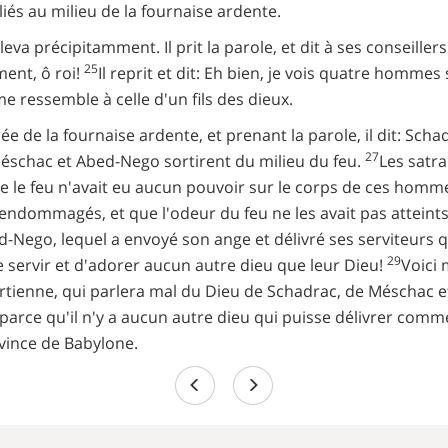
és au milieu de la fournaise ardente.
leva précipitamment. Il prit la parole, et dit à ses conseille
25
ment, ô roi!
Il reprit et dit: Eh bien, je vois quatre hommes
me ressemble à celle d'un fils des dieux.
e de la fournaise ardente, et prenant la parole, il dit: Sch
27
Méschac et Abed-Nego sortirent du milieu du feu.
Les satra
que le feu n'avait eu aucun pouvoir sur le corps de ces homm
 endommagés, et que l'odeur du feu ne les avait pas atteint
-Nego, lequel a envoyé son ange et délivré ses serviteurs qui
29
de servir et d'adorer aucun autre dieu que leur Dieu!
Voici
rtienne, qui parlera mal du Dieu de Schadrac, de Méschac e
arce qu'il n'y a aucun autre dieu qui puisse délivrer comme
vince de Babylone.