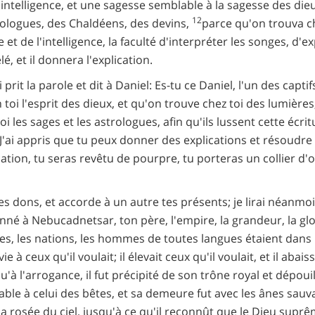
'intelligence, et une sagesse semblable à la sagesse des dieu
12
trologues, des Chaldéens, des devins,
parce qu'on trouva ch
 et de l'intelligence, la faculté d'interpréter les songes, d'
é, et il donnera l'explication.
i prit la parole et dit à Daniel: Es-tu ce Daniel, l'un des cap
 toi l'esprit des dieux, et qu'on trouve chez toi des lumières,
les sages et les astrologues, afin qu'ils lussent cette écrit
J'ai appris que tu peux donner des explications et résoudre d
cation, tu seras revêtu de pourpre, tu porteras un collier d'o
 dons, et accorde à un autre tes présents; je lirai néanmoins
nné à Nebucadnetsar, ton père, l'empire, la grandeur, la glo
es, les nations, les hommes de toutes langues étaient dans l
 vie à ceux qu'il voulait; il élevait ceux qu'il voulait, et il abais
'à l'arrogance, il fut précipité de son trône royal et dépouil
le à celui des bêtes, et sa demeure fut avec les ânes sau
la rosée du ciel, jusqu'à ce qu'il reconnût que le Dieu sup