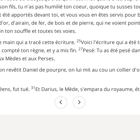
, son fils, tu n'as pas humilié ton coeur, quoique tu susses t
 été apportés devant toi, et vous vous en êtes servis pour b
'or, d'airain, de fer, de bois et de pierre, qui ne voient poin
in ton souffle et toutes tes voies.
25
e main qui a tracé cette écriture.
Voici l'écriture qui a été
27
a compté ton règne, et y a mis fin.
Pesé: Tu as été pesé dans
ux Mèdes et aux Perses.
n revêtit Daniel de pourpre, on lui mit au cou un collier d'or
31
éens, fut tué.
Et Darius, le Mède, s'empara du royaume, ét