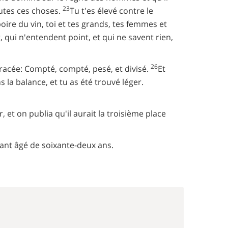
23
outes ces choses.
Tu t'es élevé contre le
oire du vin, toi et tes grands, tes femmes et
t, qui n'entendent point, et qui ne savent rien,
26
 tracée: Compté, compté, pesé, et divisé.
Et
 la balance, et tu as été trouvé léger.
, et on publia qu'il aurait la troisième place
ant âgé de soixante-deux ans.