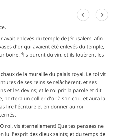
ce.
r avait enlevés du temple de Jérusalem, afin
vases d'or qui avaient été enlevés du temple,
4
ur boire.
Ils burent du vin, et ils louèrent les
haux de la muraille du palais royal. Le roi vit
intures de ses reins se relâchèrent, et ses
s et les devins; et le roi prit la parole et dit
 portera un collier d'or à son cou, et aura la
s lire l'écriture et en donner au roi
sternés.
e: O roi, vis éternellement! Que tes pensées ne
lui l'esprit des dieux saints; et du temps de