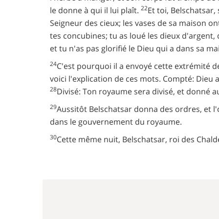
22
le donne à qui il lui plaît.
Et toi, Belschatsar
Seigneur des cieux; les vases de sa maison ont
tes concubines; tu as loué les dieux d'argent, d
et tu n'as pas glorifié le Dieu qui a dans sa ma
24
C'est pourquoi il a envoyé cette extrémité d
voici l'explication de ces mots. Compté: Dieu 
28
Divisé: Ton royaume sera divisé, et donné a
29
Aussitôt Belschatsar donna des ordres, et l'o
dans le gouvernement du royaume.
30
Cette même nuit, Belschatsar, roi des Chald