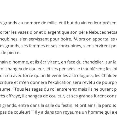
s grands au nombre de mille, et il but du vin en leur présen
pporter les vases d'or et d'argent que son père Nebucadnetsa
3
oncubines, s'en servissent pour boire.
Alors on apporta les 
 ses grands, ses femmes et ses concubines, s'en servirent po
t de pierre.
 d'homme, et ils écrivirent, en face du chandelier, sur la c
 roi changea de couleur, et ses pensées le troublèrent; les jo
oi cria avec force qu'on fît venir les astrologues, les Chaldéen
riture et m'en donnera l'explication sera revêtu de pourpre,
8
yaume.
Tous les sages du roi entrèrent; mais ils ne purent pa
très effrayé, il changea de couleur, et ses grands furent con
 grands, entra dans la salle du festin, et prit ainsi la parol
11
 pas de couleur!
Il y a dans ton royaume un homme qui a en 