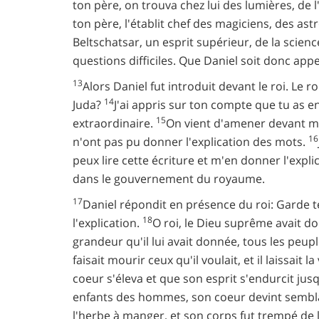
ton père, on trouva chez lui des lumières, de l
ton père, l'établit chef des magiciens, des as
Beltschatsar, un esprit supérieur, de la science
questions difficiles. Que Daniel soit donc appel
13
Alors Daniel fut introduit devant le roi. Le ro
14
Juda?
J'ai appris sur ton compte que tu as en
15
extraordinaire.
On vient d'amener devant moi 
16
n'ont pas pu donner l'explication des mots.
peux lire cette écriture et m'en donner l'expli
dans le gouvernement du royaume.
17
Daniel répondit en présence du roi: Garde tes
18
l'explication.
O roi, le Dieu suprême avait do
grandeur qu'il lui avait donnée, tous les peupl
faisait mourir ceux qu'il voulait, et il laissait la
coeur s'éleva et que son esprit s'endurcit jusqu
enfants des hommes, son coeur devint semblab
l'herbe à manger, et son corps fut trempé de 