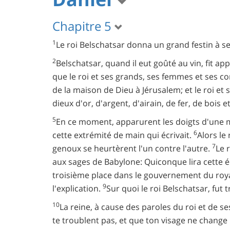
Chapitre 5
1
Le roi Belschatsar donna un grand festin à se
2
Belschatsar, quand il eut goûté au vin, fit a
que le roi et ses grands, ses femmes et ses c
de la maison de Dieu à Jérusalem; et le roi et
dieux d'or, d'argent, d'airain, de fer, de bois e
5
En ce moment, apparurent les doigts d'une main
6
cette extrémité de main qui écrivait.
Alors le
7
genoux se heurtèrent l'un contre l'autre.
Le r
aux sages de Babylone: Quiconque lira cette éc
troisième place dans le gouvernement du ro
9
l'explication.
Sur quoi le roi Belschatsar, fut 
10
La reine, à cause des paroles du roi et de ses
te troublent pas, et que ton visage ne change