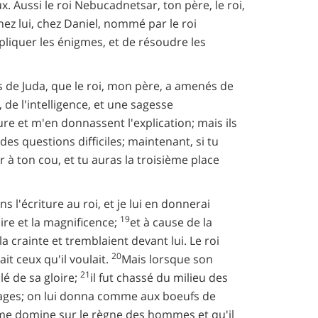
x. Aussi le roi Nebucadnetsar, ton père, le roi,
ez lui, chez Daniel, nommé par le roi
expliquer les énigmes, et de résoudre les
tifs de Juda, que le roi, mon père, a amenés de
 de l'intelligence, et une sagesse
ure et m'en donnassent l'explication; mais ils
es questions difficiles; maintenant, si tu
r à ton cou, et tu auras la troisième place
 l'écriture au roi, et je lui en donnerai
19
ire et la magnificence;
et à cause de la
a crainte et tremblaient devant lui. Le roi
20
sait ceux qu'il voulait.
Mais lorsque son
21
lé de sa gloire;
il fut chassé du milieu des
vages; on lui donna comme aux boeufs de
rême domine sur le règne des hommes et qu'il