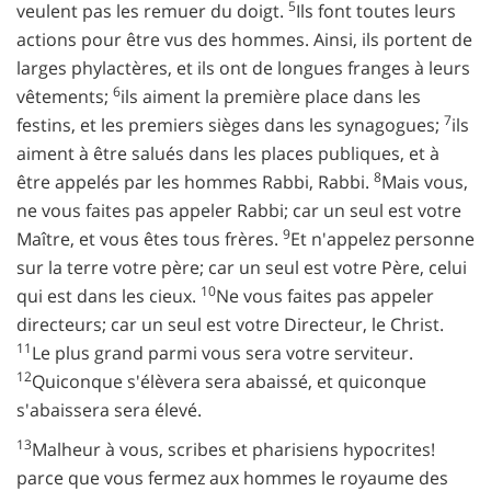
5
veulent pas les remuer du doigt.
Ils font toutes leurs
actions pour être vus des hommes. Ainsi, ils portent de
larges phylactères, et ils ont de longues franges à leurs
6
vêtements;
ils aiment la première place dans les
7
festins, et les premiers sièges dans les synagogues;
ils
aiment à être salués dans les places publiques, et à
8
être appelés par les hommes Rabbi, Rabbi.
Mais vous,
ne vous faites pas appeler Rabbi; car un seul est votre
9
Maître, et vous êtes tous frères.
Et n'appelez personne
sur la terre votre père; car un seul est votre Père, celui
10
qui est dans les cieux.
Ne vous faites pas appeler
directeurs; car un seul est votre Directeur, le Christ.
11
Le plus grand parmi vous sera votre serviteur.
12
Quiconque s'élèvera sera abaissé, et quiconque
s'abaissera sera élevé.
13
Malheur à vous, scribes et pharisiens hypocrites!
parce que vous fermez aux hommes le royaume des