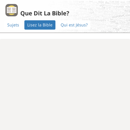
Que Dit La Bible?
Sujets
Lisez la Bible
Qui est Jésus?