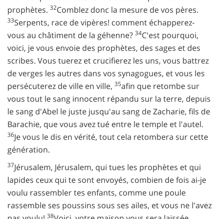
32
prophètes.
Comblez donc la mesure de vos pères.
33
Serpents, race de vipères! comment échapperez-
34
vous au châtiment de la géhenne?
C'est pourquoi,
voici, je vous envoie des prophètes, des sages et des
scribes. Vous tuerez et crucifierez les uns, vous battrez
de verges les autres dans vos synagogues, et vous les
35
persécuterez de ville en ville,
afin que retombe sur
vous tout le sang innocent répandu sur la terre, depuis
le sang d'Abel le juste jusqu'au sang de Zacharie, fils de
Barachie, que vous avez tué entre le temple et l'autel.
36
Je vous le dis en vérité, tout cela retombera sur cette
génération.
37
Jérusalem, Jérusalem, qui tues les prophètes et qui
lapides ceux qui te sont envoyés, combien de fois ai-je
voulu rassembler tes enfants, comme une poule
rassemble ses poussins sous ses ailes, et vous ne l'avez
38
pas voulu!
Voici, votre maison vous sera laissée