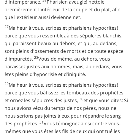
26
d'intempérance.
Pharisien aveugle! nettoie
premièrement l'intérieur de la coupe et du plat, afin
que l'extérieur aussi devienne net.
27
Malheur à vous, scribes et pharisiens hypocrites!
parce que vous ressemblez à des sépulcres blanchis,
qui paraissent beaux au dehors, et qui, au dedans,
sont pleins d'ossements de morts et de toute espèce
28
d'impuretés.
Vous de même, au dehors, vous
paraissez justes aux hommes, mais, au dedans, vous
êtes pleins d'hypocrisie et d'iniquité.
29
Malheur à vous, scribes et pharisiens hypocrites!
parce que vous bâtissez les tombeaux des prophètes
30
et ornez les sépulcres des justes,
et que vous dites: Si
nous avions vécu du temps de nos pères, nous ne
nous serions pas joints à eux pour répandre le sang
31
des prophètes.
Vous témoignez ainsi contre vous-
mêmes que vous êtes les fils de ceux qui ont tué les