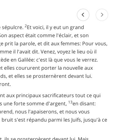
2
e sépulcre.
Et voici, il y eut un grand
Son aspect était comme l'éclair, et son
ge prit la parole, et dit aux femmes: Pour vous,
omme il l'avait dit. Venez, voyez le lieu où il
ède en Galilée: c'est là que vous le verrez.
t elles coururent porter la nouvelle aux
eds, et elles se prosternèrent devant lui.
ront.
t aux principaux sacrificateurs tout ce qui
13
ats une forte somme d'argent,
en disant:
pprend, nous l'apaiserons, et nous vous
e bruit s'est répandu parmi les Juifs, jusqu'à ce
t, ils se prosternèrent devant lui. Mais