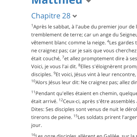
Chapitre 28
1
Après le sabbat, à l'aube du premier jour de 
tremblement de terre; car un ange du Seigneur 
4
vêtement blanc comme la neige.
Les gardes 
ne craignez pas; car je sais que vous cherchez 
7
était couché,
et allez promptement dire à ses d
8
Voici, je vous l'ai dit.
Elles s'éloignèrent prom
9
disciples.
Et voici, Jésus vint à leur rencontre
10
Alors Jésus leur dit: Ne craignez pas; allez d
11
Pendant qu'elles étaient en chemin, quelque
12
était arrivé.
Ceux-ci, après s'être assemblés
Dites: Ses disciples sont venus de nuit le d
15
tirerons de peine.
Les soldats prirent l'argen
jour.
16
Les onze disciples allèrent en Galilée, sur 