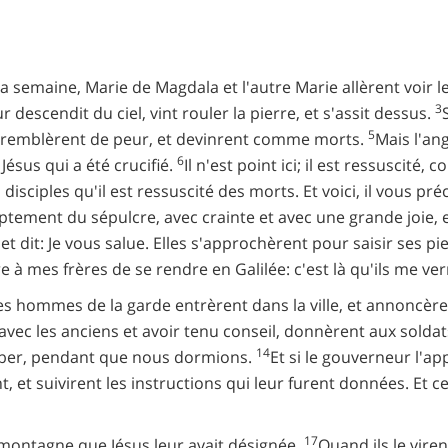
la semaine, Marie de Magdala et l'autre Marie allèrent voir l
3
descendit du ciel, vint rouler la pierre, et s'assit dessus.
5
tremblèrent de peur, et devinrent comme morts.
Mais l'an
6
Jésus qui a été crucifié.
Il n'est point ici; il est ressuscité, c
isciples qu'il est ressuscité des morts. Et voici, il vous préc
ptement du sépulcre, avec crainte et avec une grande joie, e
, et dit: Je vous salue. Elles s'approchèrent pour saisir ses pi
ire à mes frères de se rendre en Galilée: c'est là qu'ils me ver
s hommes de la garde entrèrent dans la ville, et annoncèren
 avec les anciens et avoir tenu conseil, donnèrent aux sold
14
érober, pendant que nous dormions.
Et si le gouverneur l'a
t, et suivirent les instructions qui leur furent données. Et c
17
la montagne que Jésus leur avait désignée.
Quand ils le viren