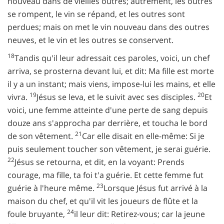
nouveau dans de vieilles outres; autrement, les outres
se rompent, le vin se répand, et les outres sont
perdues; mais on met le vin nouveau dans des outres
neuves, et le vin et les outres se conservent.
18
Tandis qu'il leur adressait ces paroles, voici, un chef
arriva, se prosterna devant lui, et dit: Ma fille est morte
il y a un instant; mais viens, impose-lui les mains, et elle
19
20
vivra.
Jésus se leva, et le suivit avec ses disciples.
Et
voici, une femme atteinte d'une perte de sang depuis
douze ans s'approcha par derrière, et toucha le bord
21
de son vêtement.
Car elle disait en elle-même: Si je
puis seulement toucher son vêtement, je serai guérie.
22
Jésus se retourna, et dit, en la voyant: Prends
courage, ma fille, ta foi t'a guérie. Et cette femme fut
23
guérie à l'heure même.
Lorsque Jésus fut arrivé à la
maison du chef, et qu'il vit les joueurs de flûte et la
24
foule bruyante,
il leur dit: Retirez-vous; car la jeune