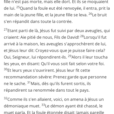
fille n'est pas morte, mais elle dort. Et ils se moquaient
25
de lui.
Quand la foule eut été renvoyée, il entra, prit la
26
main de la jeune fille, et la jeune fille se leva.
Le bruit
s'en répandit dans toute la contrée.
27
Etant parti de là, Jésus fut suivi par deux aveugles, qui
28
criaient: Aie pitié de nous, Fils de David!
Lorsqu'il fut
arrivé à la maison, les aveugles s'approchèrent de lui,
et Jésus leur dit: Croyez-vous que je puisse faire cela?
29
Oui, Seigneur, lui répondirent-ils.
Alors il leur toucha
les yeux, en disant: Qu'il vous soit fait selon votre foi.
30
Et leurs yeux s'ouvrirent. Jésus leur fit cette
recommandation sévère: Prenez garde que personne
31
ne le sache.
Mais, dès qu'ils furent sortis, ils
répandirent sa renommée dans tout le pays.
32
Comme ils s'en allaient, voici, on amena à Jésus un
33
démoniaque muet.
Le démon ayant été chassé, le
muet parla. Et la foule étonnée disait: Jamais pareille