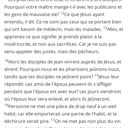
Pourquoi votre maître mange-t-il avec les publicains et
12
les gens de mauvaise vie?
Ce que Jésus ayant
entendu, il dit: Ce ne sont pas ceux qui se portent bien
13
qui ont besoin de médecin, mais les malades.
Allez, et
apprenez ce que signifie: Je prends plaisir à la
miséricorde, et non aux sacrifices. Car je ne suis pas
venu appeler des justes, mais des pécheurs.
14
Alors les disciples de Jean vinrent auprès de Jésus, et
dirent: Pourquoi nous et les pharisiens jeûnons-nous,
15
tandis que tes disciples ne jeûnent point?
Jésus leur
répondit: Les amis de l'époux peuvent-ils s'affliger
pendant que l'époux est avec eux? Les jours viendront
où l'époux leur sera enlevé, et alors ils jeûneront.
16
Personne ne met une pièce de drap neuf à un vieil
habit; car elle emporterait une partie de l'habit, et la
17
déchirure serait pire.
On ne met pas non plus du vin