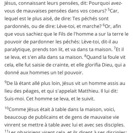
Jésus, connaissant leurs pensées, dit: Pourquoi avez-
5
vous de mauvaises pensées dans vos coeurs?
Car,
lequel est le plus aisé, de dire: Tes péchés sont
6
pardonnés, ou de dire: Lève-toi, et marche?
Or, afin
que vous sachiez que le Fils de l'homme a sur la terre le
pouvoir de pardonner les péchés: Lève-toi, dit-il au
7
paralytique, prends ton lit, et va dans ta maison.
Et il
8
se leva, et s'en alla dans sa maison.
Quand la foule vit
cela, elle fut saisie de crainte, et elle glorifia Dieu, qui a
donné aux hommes un tel pouvoir.
9
De là étant allé plus loin, Jésus vit un homme assis au
lieu des péages, et qui s'appelait Matthieu. Il lui dit:
Suis-moi. Cet homme se leva, et le suivit.
10
Comme Jésus était à table dans la maison, voici,
beaucoup de publicains et de gens de mauvaise vie
vinrent se mettre à table avec lui et avec ses disciples.
11
Les pharisiens virent cela, et ils dirent à ses disciples: