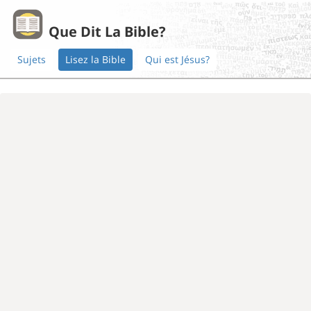
Que Dit La Bible?
Sujets
Lisez la Bible
Qui est Jésus?