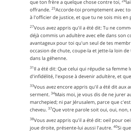
24
que ton frère a quelque chose contre toi,
la
25
offrande.
Accorde-toi promptement avec ton a
à l'officier de justice, et que tu ne sois mis en
27
Vous avez appris qu'il a été dit: Tu ne comm
déjà commis un adultère avec elle dans son c
avantageux pour toi qu'un seul de tes membres
occasion de chute, coupe-la et jette-la loin de
dans la géhenne.
31
Il a été dit: Que celui qui répudie sa femme 
d'infidélité, l'expose à devenir adultère, et
33
Vous avez encore appris qu'il a été dit aux a
34
serment.
Mais moi, je vous dis de ne jurer a
marchepied; ni par Jérusalem, parce que c'est 
37
cheveu.
Que votre parole soit oui, oui, non,
38
Vous avez appris qu'il a été dit: oeil pour oe
40
joue droite, présente-lui aussi l'autre.
Si que