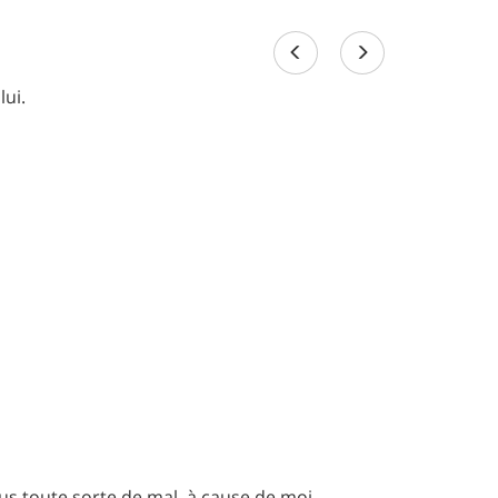
lui.
s toute sorte de mal, à cause de moi.