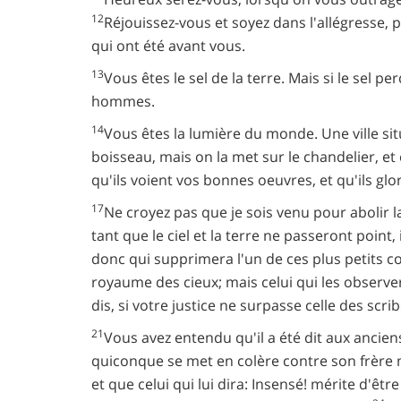
12
Réjouissez-vous et soyez dans l'allégresse,
qui ont été avant vous.
13
Vous êtes le sel de la terre. Mais si le sel pe
hommes.
14
Vous êtes la lumière du monde. Une ville s
boisseau, mais on la met sur le chandelier, et
qu'ils voient vos bonnes oeuvres, et qu'ils glor
17
Ne croyez pas que je sois venu pour abolir l
tant que le ciel et la terre ne passeront point, 
donc qui supprimera l'un de ces plus petits 
royaume des cieux; mais celui qui les observer
dis, si votre justice ne surpasse celle des scr
21
Vous avez entendu qu'il a été dit aux anciens
quiconque se met en colère contre son frère mé
et que celui qui lui dira: Insensé! mérite d'êtr