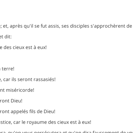
et, après qu'il se fut assis, ses disciples s'approchèrent de 
t dit:
 des cieux est à eux!
 terre!
, car ils seront rassasiés!
ont miséricorde!
rront Dieu!
ront appelés fils de Dieu!
tice, car le royaume des cieux est à eux!
ra, qu'on vous persécutera et qu'on dira faussement de vou