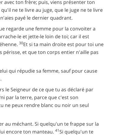
er avec ton frère; puis, viens présenter ton
l ne te livre au juge, que le juge ne te livre
tu n'aies payé le dernier quadrant.
que regarde une femme pour la convoiter a
ache-le et jette-le loin de toi; car il est
30
 géhenne.
Et si ta main droite est pour toi une
 périsse, et que ton corps entier n'aille pas
celui qui répudie sa femme, sauf pour cause
.
ers le Seigneur de ce que tu as déclaré par
5
ni par la terre, parce que c'est son
 tu ne peux rendre blanc ou noir un seul
ter au méchant. Si quelqu'un te frappe sur la
41
e-lui encore ton manteau.
Si quelqu'un te