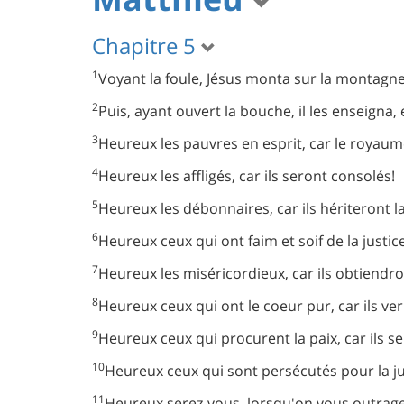
Chapitre 5
1
Voyant la foule, Jésus monta sur la montagne; 
2
Puis, ayant ouvert la bouche, il les enseigna, e
3
Heureux les pauvres en esprit, car le royaume
4
Heureux les affligés, car ils seront consolés!
5
Heureux les débonnaires, car ils hériteront la
6
Heureux ceux qui ont faim et soif de la justice
7
Heureux les miséricordieux, car ils obtiendr
8
Heureux ceux qui ont le coeur pur, car ils ve
9
Heureux ceux qui procurent la paix, car ils se
10
Heureux ceux qui sont persécutés pour la jus
11
Heureux serez-vous, lorsqu'on vous outrage