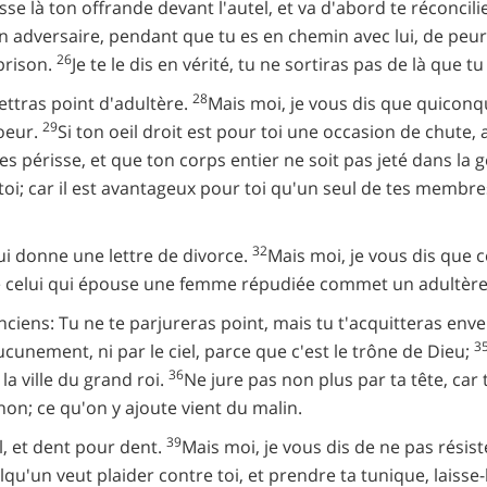
isse là ton offrande devant l'autel, et va d'abord te réconcili
dversaire, pendant que tu es en chemin avec lui, de peur qu'i
26
 prison.
Je te le dis en vérité, tu ne sortiras pas de là que 
28
ettras point d'adultère.
Mais moi, je vous dis que quicon
29
oeur.
Si ton oeil droit est pour toi une occasion de chute, arr
 périsse, et que ton corps entier ne soit pas jeté dans la
 toi; car il est avantageux pour toi qu'un seul de tes membres
32
lui donne une lettre de divorce.
Mais moi, je vous dis que 
 que celui qui épouse une femme répudiée commet un adultère
nciens: Tu ne te parjureras point, mais tu t'acquitteras env
3
ucunement, ni par le ciel, parce que c'est le trône de Dieu;
36
la ville du grand roi.
Ne jure pas non plus par ta tête, car
 non; ce qu'on y ajoute vient du malin.
39
il, et dent pour dent.
Mais moi, je vous dis de ne pas résis
lqu'un veut plaider contre toi, et prendre ta tunique, laiss