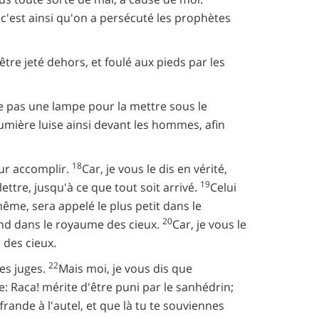
c'est ainsi qu'on a persécuté les prophètes
 être jeté dehors, et foulé aux pieds par les
e pas une lampe pour la mettre sous le
umière luise ainsi devant les hommes, afin
18
our accomplir.
Car, je vous le dis en vérité,
19
 lettre, jusqu'à ce que tout soit arrivé.
Celui
me, sera appelé le plus petit dans le
20
rand dans le royaume des cieux.
Car, je vous le
 des cieux.
22
les juges.
Mais moi, je vous dis que
e: Raca! mérite d'être puni par le sanhédrin;
frande à l'autel, et que là tu te souviennes