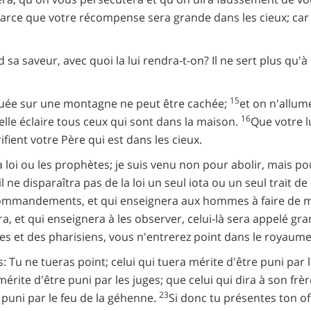
 parce que votre récompense sera grande dans les cieux; car 
rd sa saveur, avec quoi la lui rendra-t-on? Il ne sert plus qu'à
15
ituée sur une montagne ne peut être cachée;
et on n'allum
16
 elle éclaire tous ceux qui sont dans la maison.
Que votre l
ifient votre Père qui est dans les cieux.
a loi ou les prophètes; je suis venu non pour abolir, mais p
il ne disparaîtra pas de la loi un seul iota ou un seul trait de
commandements, et qui enseignera aux hommes à faire de mê
a, et qui enseignera à les observer, celui-là sera appelé g
ibes et des pharisiens, vous n'entrerez point dans le royaume
: Tu ne tueras point; celui qui tuera mérite d'être puni par 
rite d'être puni par les juges; que celui qui dira à son frèr
23
e puni par le feu de la géhenne.
Si donc tu présentes ton of